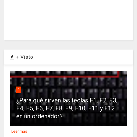
+ Visto
1
¿Para qué sirven las teclas F1, F2, F3,
F4, F5, F6, F7, F8, F9, F10, F11 y F12
en un ordenador?
Leer más