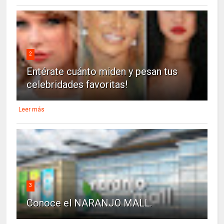
2
Entérate cuánto miden y pesan tus
celebridades favoritas!
Leer más
3
Conoce el NARANJO MALL.