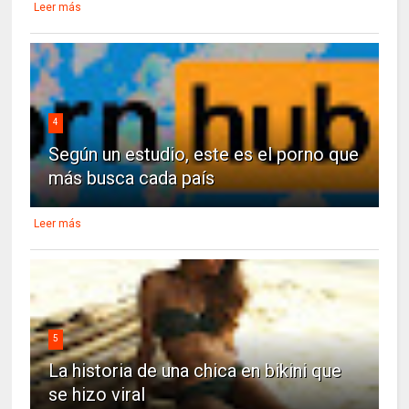
Leer más
4
Según un estudio, este es el porno que
más busca cada país
Leer más
5
La historia de una chica en bikini que
se hizo viral