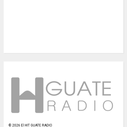
©
2026
El HIT GUATE RADIO