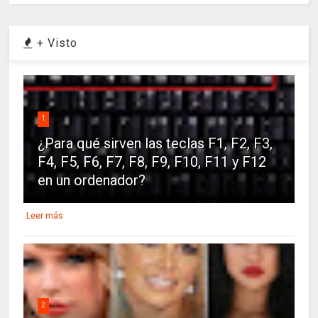
+ Visto
1
¿Para qué sirven las teclas F1, F2, F3,
F4, F5, F6, F7, F8, F9, F10, F11 y F12
en un ordenador?
Leer más
2