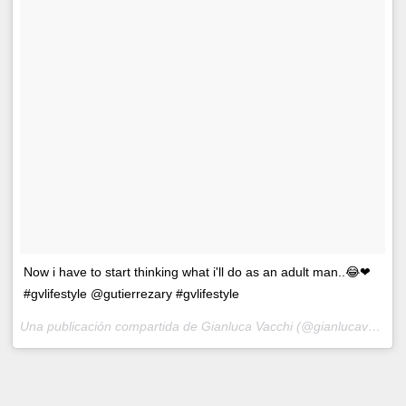
Now i have to start thinking what i'll do as an adult man..😂❤
#gvlifestyle @gutierrezary #gvlifestyle
Una publicación compartida de Gianluca Vacchi (@gianlucavacchi) el