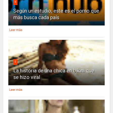
4
Según un estudio, este es el porno que
más busca cada país
Leer más
5
La historia de una chica en bikini que
se hizo viral
Leer más