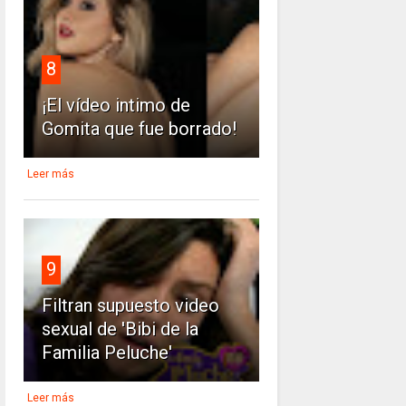
8
¡El vídeo intimo de
Gomita que fue borrado!
Leer más
9
Filtran supuesto video
sexual de 'Bibi de la
Familia Peluche'
Leer más