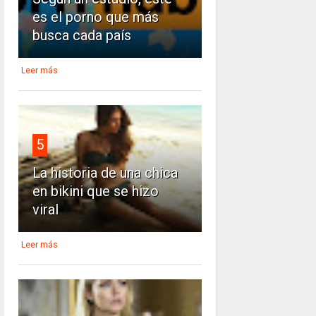
es el porno que más
busca cada país
Leer más
5
La historia de una chica
en bikini que se hizo
viral
Leer más