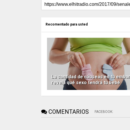
Recomentado para usted
La cantidad de náuseas en tu emba
revela qué sexo tendrá tu bebé
COMENTARIOS
FACEBOOK
: