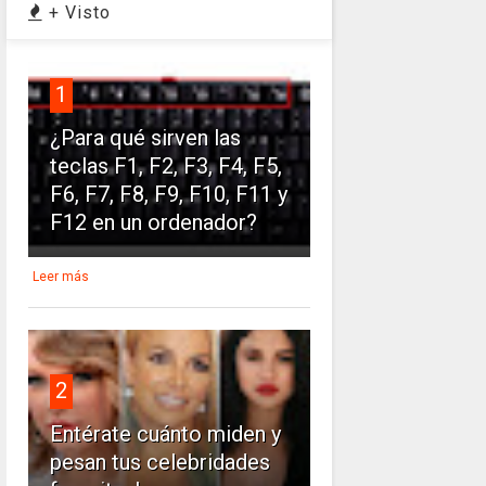
+ Visto
1
¿Para qué sirven las
teclas F1, F2, F3, F4, F5,
F6, F7, F8, F9, F10, F11 y
F12 en un ordenador?
Leer más
2
Entérate cuánto miden y
pesan tus celebridades