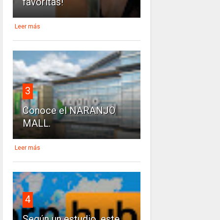
favoritas!
Leer más
3
Conoce el NARANJO
MALL.
Leer más
4
Según un estudio, este