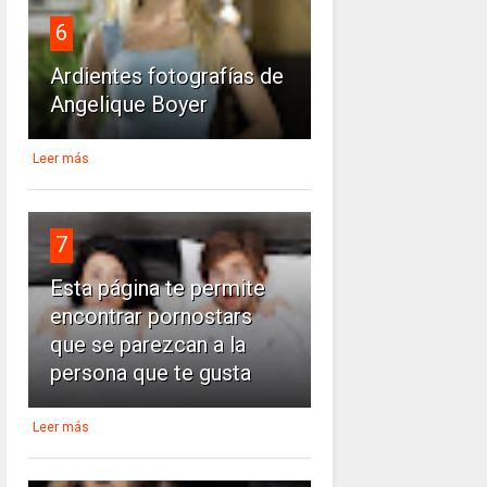
6
Ardientes fotografías de
Angelique Boyer
Leer más
7
Esta página te permite
encontrar pornostars
que se parezcan a la
persona que te gusta
Leer más