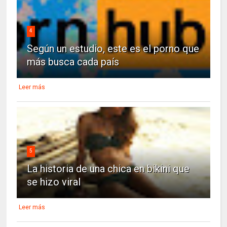
4
Según un estudio, este es el porno que
más busca cada país
Leer más
5
La historia de una chica en bikini que
se hizo viral
Leer más