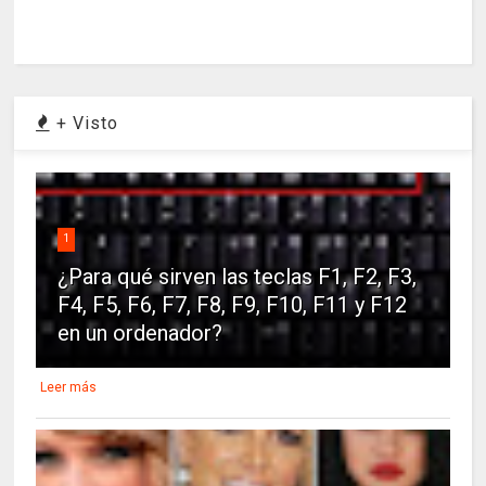
+ Visto
1
¿Para qué sirven las teclas F1, F2, F3,
F4, F5, F6, F7, F8, F9, F10, F11 y F12
en un ordenador?
Leer más