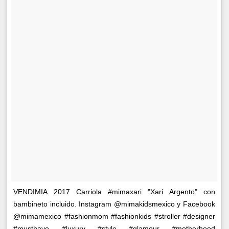
VENDIMIA 2017 Carriola #mimaxari "Xari Argento" con
bambineto incluido. Instagram @mimakidsmexico y Facebook
@mimamexico #fashionmom #fashionkids #stroller #designer
#musthave #luxury #style #glamour #motherhood