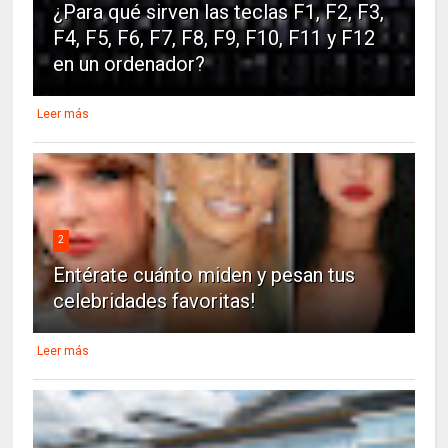
¿Para qué sirven las teclas F1, F2, F3,
F4, F5, F6, F7, F8, F9, F10, F11 y F12
en un ordenador?
Leer más
2
Entérate cuánto miden y pesan tus
celebridades favoritas!
Leer más