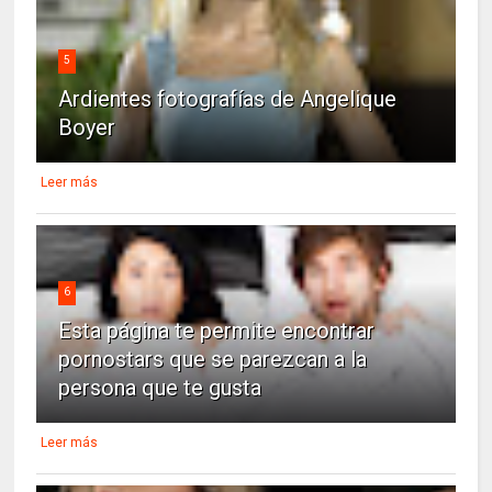
5
Ardientes fotografías de Angelique
Boyer
Leer más
6
Esta página te permite encontrar
pornostars que se parezcan a la
persona que te gusta
Leer más