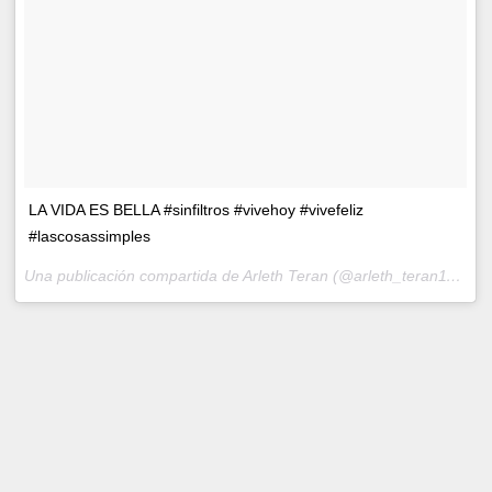
LA VIDA ES BELLA #sinfiltros #vivehoy #vivefeliz
#lascosassimples
Una publicación compartida de Arleth Teran (@arleth_teran111) el