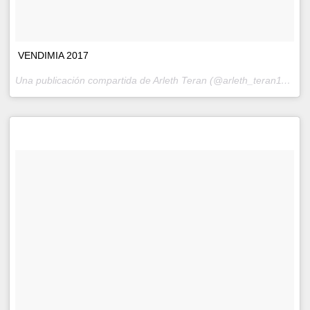
VENDIMIA 2017
Una publicación compartida de Arleth Teran (@arleth_teran111) el