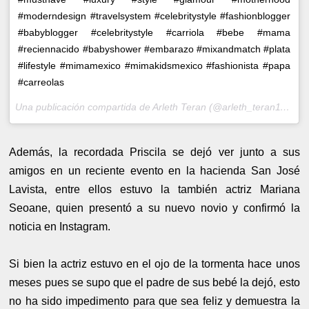
#moderndesign #travelsystem #celebritystyle #fashionblogger
#babyblogger #celebritystyle #carriola #bebe #mama
#reciennacido #babyshower #embarazo #mixandmatch #plata
#lifestyle #mimamexico #mimakidsmexico #fashionista #papa
#carreolas
Una publicación compartida de Arleth Teran (@arleth_teran111) el
Además, la recordada Priscila se dejó ver junto a sus
amigos en un reciente evento en la hacienda San José
Lavista, entre ellos estuvo la también actriz Mariana
Seoane, quien presentó a su nuevo novio y confirmó la
noticia en Instagram.
Si bien la actriz estuvo en el ojo de la tormenta hace unos
meses pues se supo que el padre de sus bebé la dejó, esto
no ha sido impedimento para que sea feliz y demuestra la