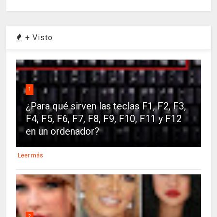
+ Visto
1
¿Para qué sirven las teclas F1, F2, F3,
F4, F5, F6, F7, F8, F9, F10, F11 y F12
en un ordenador?
Leer más
2