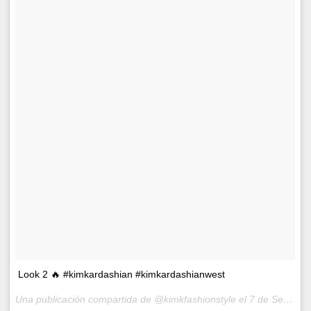
Look 2 🔥 #kimkardashian #kimkardashianwest
Una publicación compartida de @kimkfashionstyle el
7 de Sep de 2017 a la(s) 7:19 PDT