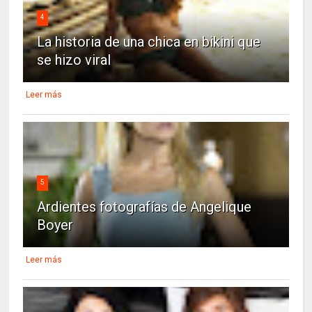
4
La historia de una chica en bikini que
se hizo viral
Leer más
5
Ardientes fotografías de Angelique
Boyer
Leer más