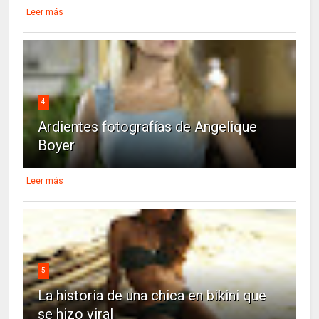
Leer más
4
Ardientes fotografías de Angelique
Boyer
Leer más
5
La historia de una chica en bikini que
se hizo viral