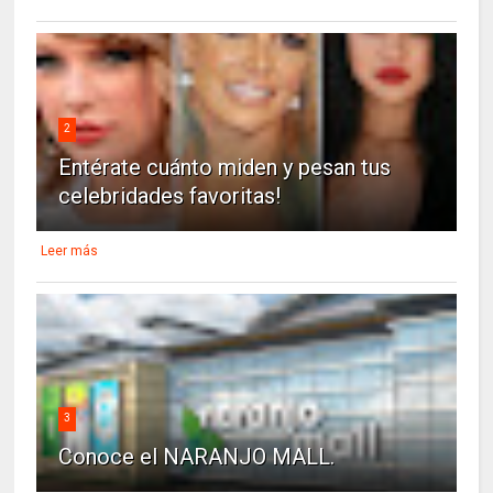
2
Entérate cuánto miden y pesan tus
celebridades favoritas!
Leer más
3
Conoce el NARANJO MALL.