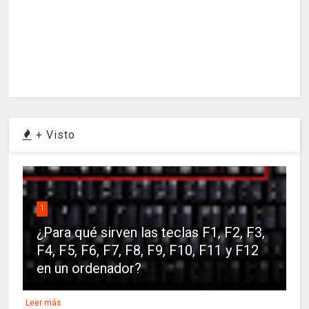
+ Visto
1
¿Para qué sirven las teclas F1, F2, F3,
F4, F5, F6, F7, F8, F9, F10, F11 y F12
en un ordenador?
Leer más