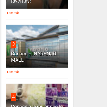
favoritas!
Leer más
3
Conoce el NARANJO
MALL.
Leer más
4
Conoce a la mujer que le