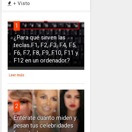
+ Visto
1
¿Para qué sirven las
teclas F1, F2, F3, F4, F5,
F6, F7, F8, F9, F10, F11 y
F12 en un ordenador?
Leer más
2
Entérate cuánto miden y
pesan tus celebridades