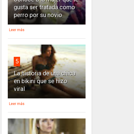
gusta ser tratada como
perro por su novio
Leer más
5
La historia de una chica
en bikini que se hizo
viral
Leer más