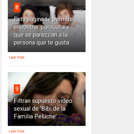
8
Esta página te permite
encontrar pornostars
que se parezcan a la
persona que te gusta
Leer más
9
Filtran supuesto video
sexual de 'Bibi de la
Familia Peluche'
Leer más