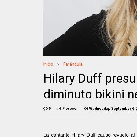
Inicio
Farándula
Hilary Duff pres
diminuto bikini n
0
Florecer
Wednesday, September 6, 
La cantante Hilary Duff causó revuelo al