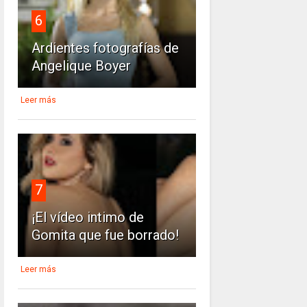
6
Ardientes fotografías de
Angelique Boyer
Leer más
7
¡El vídeo intimo de
Gomita que fue borrado!
Leer más