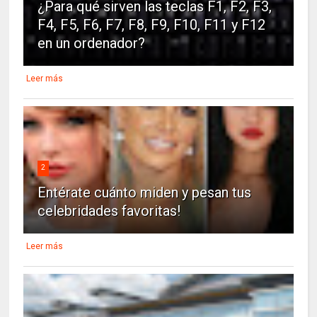
¿Para qué sirven las teclas F1, F2, F3,
F4, F5, F6, F7, F8, F9, F10, F11 y F12
en un ordenador?
Leer más
2
Entérate cuánto miden y pesan tus
celebridades favoritas!
Leer más