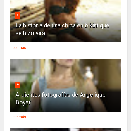
5
La historia de una chica en bikini que
se hizo viral
Leer más
6
Ardientes fotografías de Angelique
Boyer
Leer más