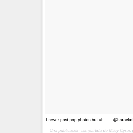
I never post pap photos but uh ...... @barac
Una publicación compartida de Miley Cyrus 