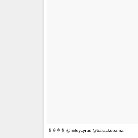
🍦🍦🍦🍦 @mileycyrus @barackobama