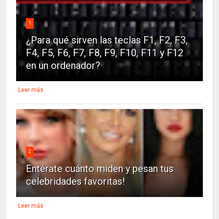
1
¿Para qué sirven las teclas F1, F2, F3,
F4, F5, F6, F7, F8, F9, F10, F11 y F12
en un ordenador?
Leer más
2
Entérate cuánto miden y pesan tus
celebridades favoritas!
Leer más