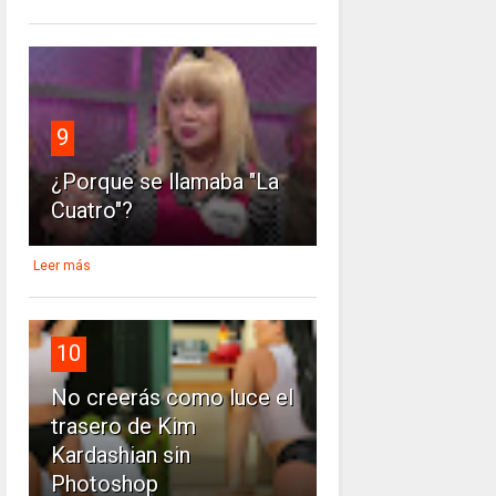
9
¿Porque se llamaba "La
Cuatro"?
Leer más
10
No creerás como luce el
trasero de Kim
Kardashian sin
Photoshop