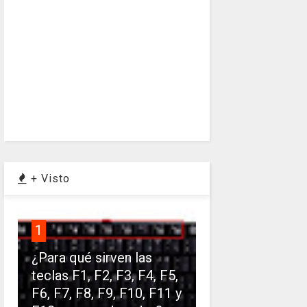
+ Visto
1
¿Para qué sirven las
teclas F1, F2, F3, F4, F5,
F6, F7, F8, F9, F10, F11 y