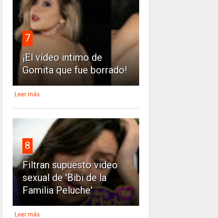
7
¡El vídeo intimo de
Gomita que fue borrado!
Leer más
8
Filtran supuesto video
sexual de 'Bibi de la
Familia Peluche'
Leer más