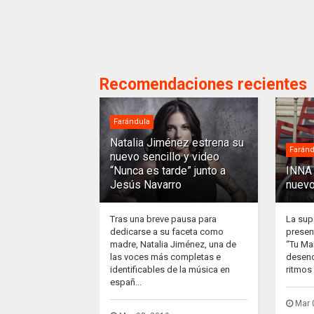
Recomendaciones recientes
Farándula
Natalia Jiménez estrena su
Faránd
nuevo sencillo y video
“Nunca es tarde” junto a
INNA 
Jesús Navarro
nuevo
Tras una breve pausa para
La sup
dedicarse a su faceta como
presen
madre, Natalia Jiménez, una de
“Tu Ma
las voces más completas e
desenc
identificables de la música en
ritmos 
españ...
Mar 