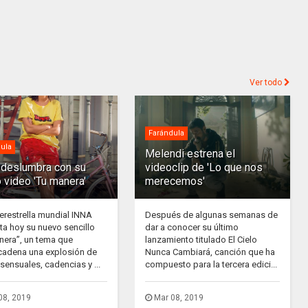
Ver todo
Farándula
ula
Melendi estrena el
deslumbra con su
videoclip de 'Lo que nos
 video 'Tu manera'
merecemos'
erestrella mundial INNA
Después de algunas semanas de
ta hoy su nuevo sencillo
dar a conocer su último
nera”, un tema que
lanzamiento titulado El Cielo
adena una explosión de
Nunca Cambiará, canción que ha
sensuales, cadencias y ...
compuesto para la tercera edici...
08, 2019
Mar 08, 2019