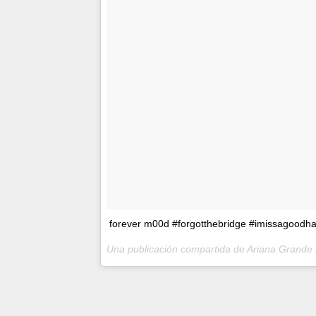
forever m00d #forgotthebridge #imissagoodh
Una publicación compartida de Ariana Grande