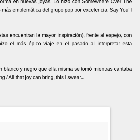
sforma en nuevas joyas. Lo hizo con Somewhere Over The
 más emblemática del grupo pop por excelencia, Say You'll
stas encuentran la mayor inspiración), frente al espejo, con
izo el más épico viaje en el pasado al interpretar esta
n blanco y negro que ella misma se tomó mientras cantaba
g / All that joy can bring, this I swear...