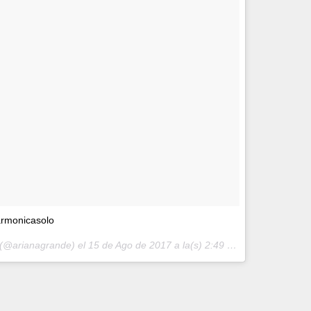
armonicasolo
 (@arianagrande) el
15 de Ago de 2017 a la(s) 2:49 PDT