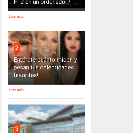
F12 en un ordenador?
Leer más
2
Entérate cuánto miden y
pesan tus celebridades
favoritas!
Leer más
3