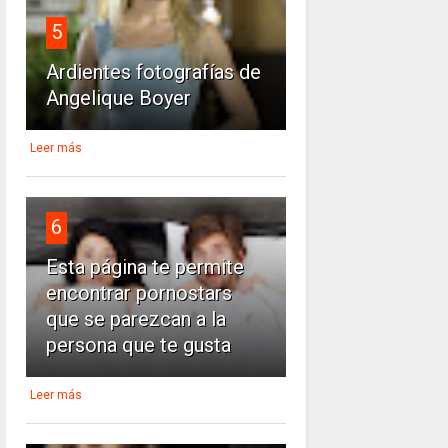
5
Ardientes fotografías de
Angelique Boyer
Leer más
6
Esta página te permite
encontrar pornostars
que se parezcan a la
persona que te gusta
Leer más