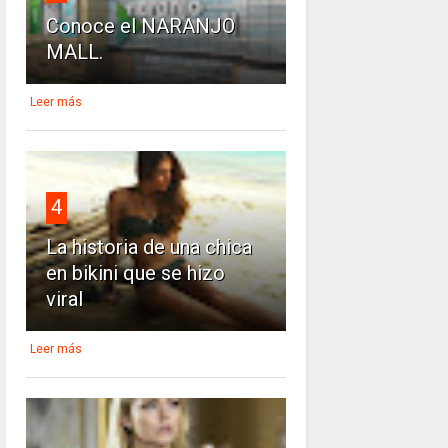
Conoce el NARANJO
MALL.
Leer más
4
La historia de una chica
en bikini que se hizo
viral
Leer más