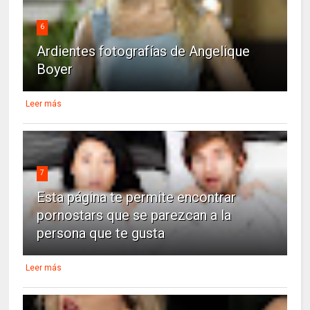
6
Ardientes fotografías de Angelique
Boyer
Leer más
7
Esta página te permite encontrar
pornostars que se parezcan a la
persona que te gusta
Leer más