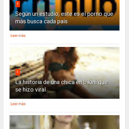
4
Según un estudio, este es el porno que
más busca cada país
Leer más
5
La historia de una chica en bikini que
se hizo viral
Leer más