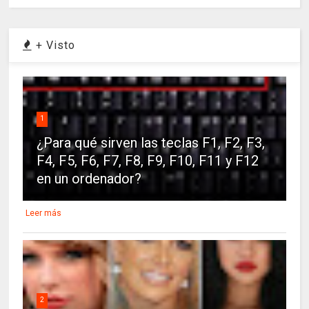
+ Visto
1
¿Para qué sirven las teclas F1, F2, F3,
F4, F5, F6, F7, F8, F9, F10, F11 y F12
en un ordenador?
Leer más
2