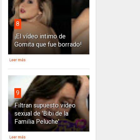
8
¡El vídeo intimo de
Gomita que fue borrado!
Leer más
9
Filtran supuesto video
sexual de 'Bibi de la
Familia Peluche'
Leer más