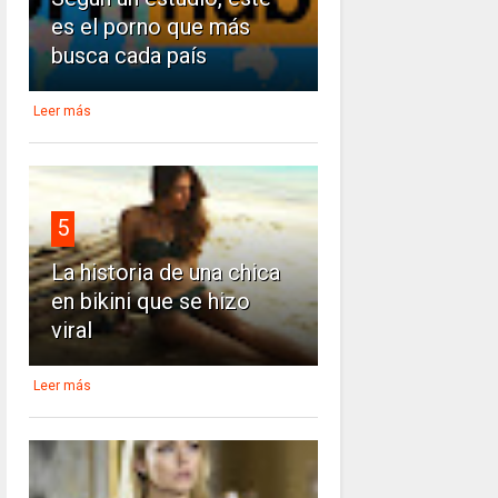
es el porno que más
busca cada país
Leer más
5
La historia de una chica
en bikini que se hizo
viral
Leer más