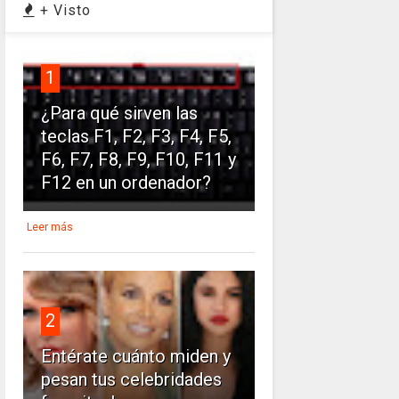
+ Visto
1
¿Para qué sirven las
teclas F1, F2, F3, F4, F5,
F6, F7, F8, F9, F10, F11 y
F12 en un ordenador?
Leer más
2
Entérate cuánto miden y
pesan tus celebridades