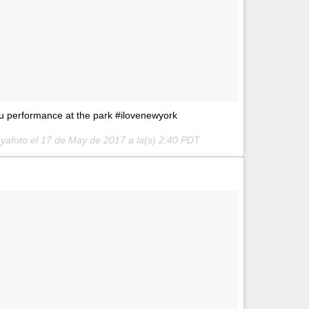
u performance at the park #ilovenewyork
yafoto el
17 de May de 2017 a la(s) 2:40 PDT