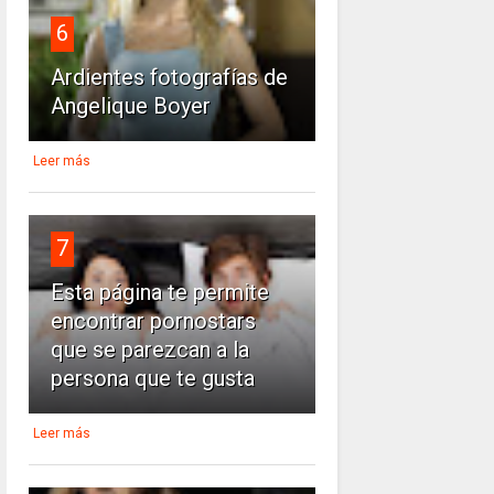
6
Ardientes fotografías de
Angelique Boyer
Leer más
7
Esta página te permite
encontrar pornostars
que se parezcan a la
persona que te gusta
Leer más