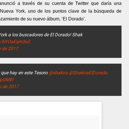
anunció a través de su cuenta de Twitter que daría una
 Nueva York, uno de los puntos clave de la búsqueda de
nzamiento de su nuevo álbum, ‘El Dorado’.
ork a los buscadores de El Dorado! Shak
com/bYOaEqm3eZ
 de 2017
 que hay en este Tesoro
@shakira
@ShakiraElDorado
3pOMEl
o de 2017