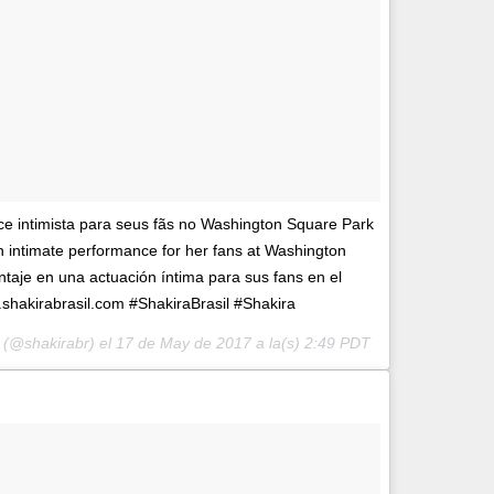
 intimista para seus fãs no Washington Square Park
 intimate performance for her fans at Washington
taje en una actuación íntima para sus fans en el
hakirabrasil.com #ShakiraBrasil #Shakira
l (@shakirabr) el
17 de May de 2017 a la(s) 2:49 PDT