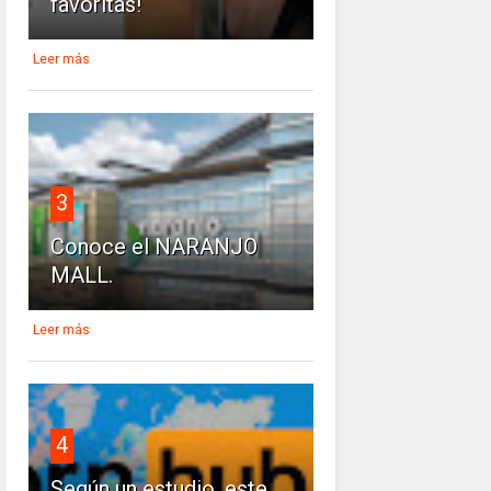
favoritas!
Leer más
3
Conoce el NARANJO
MALL.
Leer más
4
Según un estudio, este