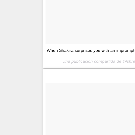
When Shakira surprises you with an imprompt
Una publicación compartida de @shre