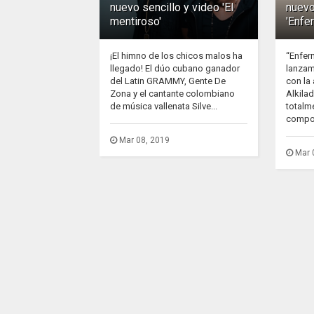
nuevo sencillo y video 'El
nuevo
mentiroso'
'Enfe
¡El himno de los chicos malos ha
“Enfer
llegado! El dúo cubano ganador
lanzam
del Latin GRAMMY, Gente De
con la
Zona y el cantante colombiano
Alkila
de música vallenata Silve...
totalm
compos
Mar 08, 2019
Mar 