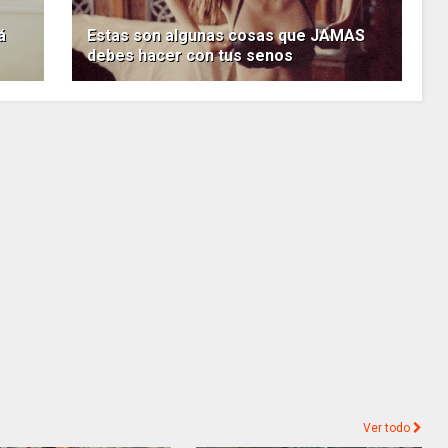
á
Estas son algunas cosas que JAMAS
debes hacer con tus senos
Ver todo