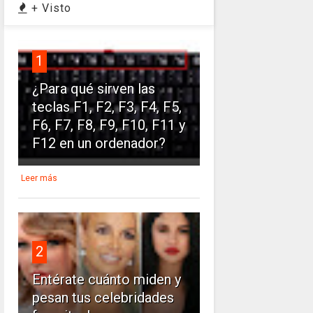
+ Visto
1
¿Para qué sirven las
teclas F1, F2, F3, F4, F5,
F6, F7, F8, F9, F10, F11 y
F12 en un ordenador?
Leer más
2
Entérate cuánto miden y
pesan tus celebridades