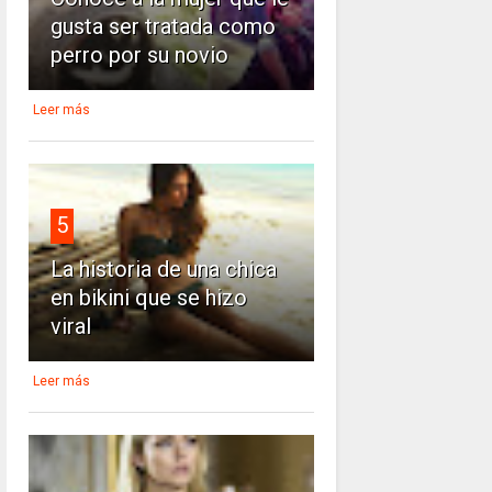
gusta ser tratada como
perro por su novio
Leer más
5
La historia de una chica
en bikini que se hizo
viral
Leer más