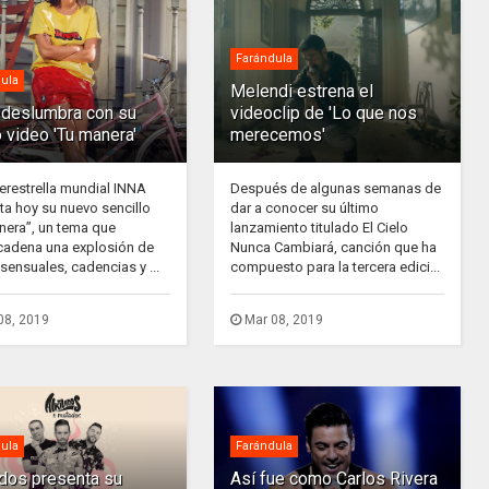
Farándula
ula
Melendi estrena el
deslumbra con su
videoclip de 'Lo que nos
 video 'Tu manera'
merecemos'
erestrella mundial INNA
Después de algunas semanas de
ta hoy su nuevo sencillo
dar a conocer su último
nera”, un tema que
lanzamiento titulado El Cielo
adena una explosión de
Nunca Cambiará, canción que ha
sensuales, cadencias y ...
compuesto para la tercera edici...
08, 2019
Mar 08, 2019
ula
Farándula
ados presenta su
Así fue como Carlos Rivera