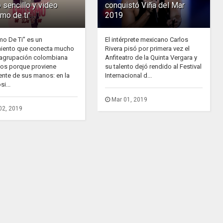
 sencillo y video
conquistó Viña del Mar
rmo de ti'
2019
mo De Ti” es un
El intérprete mexicano Carlos
iento que conecta mucho
Rivera pisó por primera vez el
 agrupación colombiana
Anfiteatro de la Quinta Vergara y
dos porque proviene
su talento dejó rendido al Festival
ente de sus manos: en la
Internacional d...
i...
Mar 01, 2019
02, 2019