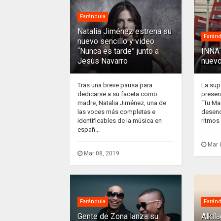
Farándula
Natalia Jiménez estrena su
Faránd
nuevo sencillo y video
“Nunca es tarde” junto a
INNA 
Jesús Navarro
nuevo
Tras una breve pausa para
La sup
dedicarse a su faceta como
presen
madre, Natalia Jiménez, una de
“Tu Ma
las voces más completas e
desenc
identificables de la música en
ritmos 
españ...
Mar 
Mar 08, 2019
Farándula
Faránd
Gente de Zona lanza su
Alkil