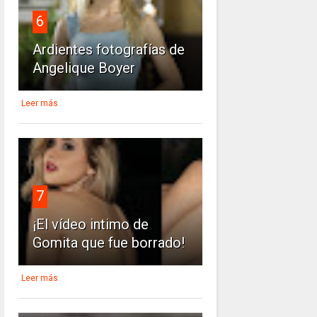
6
Ardientes fotografías de
Angelique Boyer
Leer más
7
¡El vídeo intimo de
Gomita que fue borrado!
Leer más