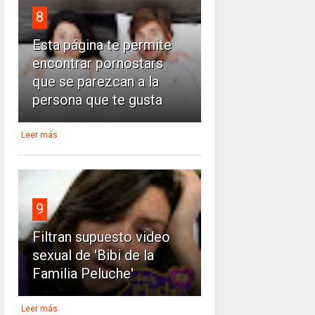
8
Esta página te permite
encontrar pornostars
que se parezcan a la
persona que te gusta
Leer más
9
Filtran supuesto video
sexual de 'Bibi de la
Familia Peluche'
Leer más