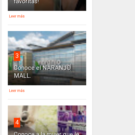
favoritas!
Leer más
3
Conoce el NARANJO
MALL.
Leer más
4
Conoce a la mujer que le