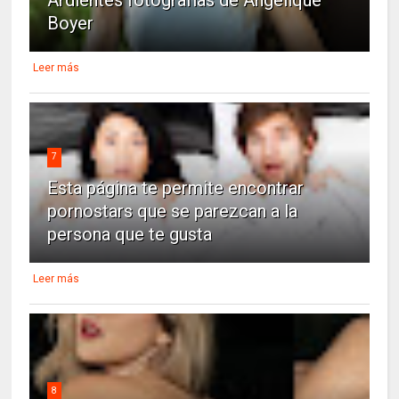
Ardientes fotografías de Angelique
Boyer
Leer más
7
Esta página te permite encontrar
pornostars que se parezcan a la
persona que te gusta
Leer más
8