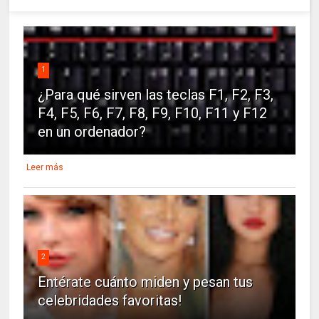
1
¿Para qué sirven las teclas F1, F2, F3,
F4, F5, F6, F7, F8, F9, F10, F11 y F12
en un ordenador?
Leer más
2
Entérate cuánto miden y pesan tus
celebridades favoritas!