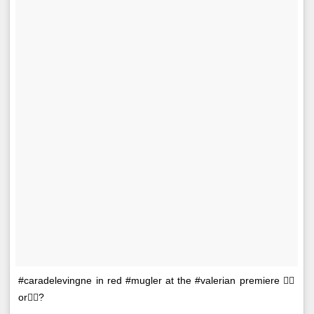
#caradelevingne in red #mugler at the #valerian premiere 👍🏻
or👎🏻?