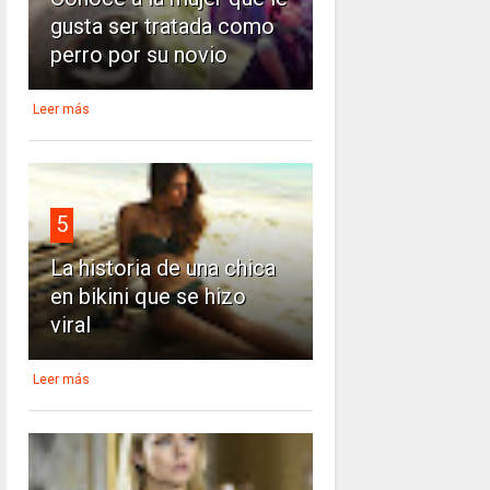
gusta ser tratada como
perro por su novio
Leer más
5
La historia de una chica
en bikini que se hizo
viral
Leer más