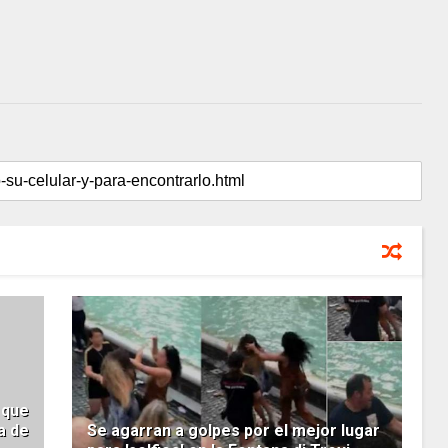
 que
a de
Se agarran a golpes por el mejor lugar