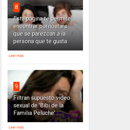
8
Esta página te permite
encontrar pornostars
que se parezcan a la
persona que te gusta
Leer más
9
Filtran supuesto video
sexual de 'Bibi de la
Familia Peluche'
Leer más