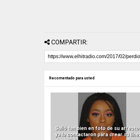
COMPARTIR:
Recomentado para usted
Salió tan bien en foto de su arresto
ya la contactaron para crear su líne