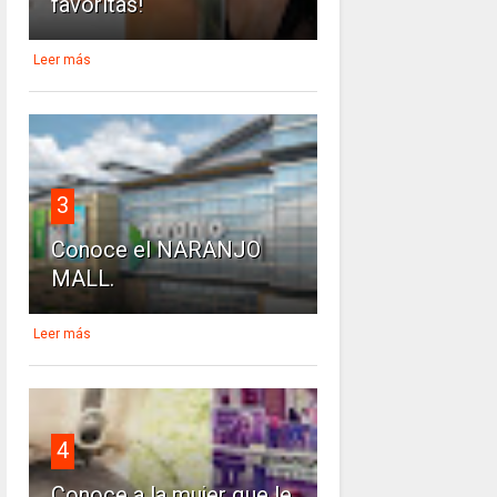
favoritas!
Leer más
3
Conoce el NARANJO
MALL.
Leer más
4
Conoce a la mujer que le