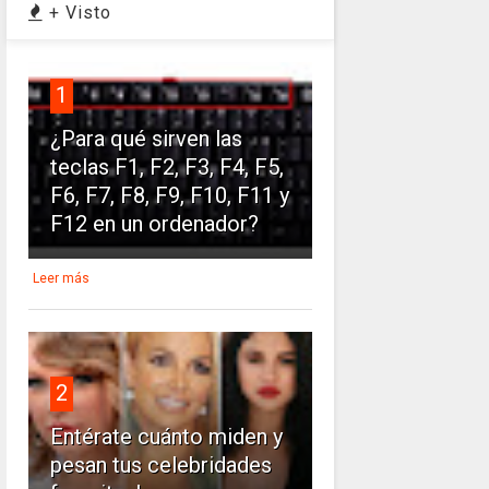
+ Visto
1
¿Para qué sirven las
teclas F1, F2, F3, F4, F5,
F6, F7, F8, F9, F10, F11 y
F12 en un ordenador?
Leer más
2
Entérate cuánto miden y
pesan tus celebridades