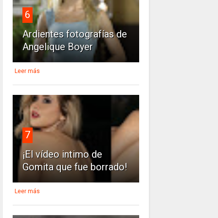
6
Ardientes fotografías de
Angelique Boyer
Leer más
7
¡El vídeo intimo de
Gomita que fue borrado!
Leer más