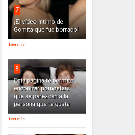
7
¡El vídeo intimo de
Gomita que fue borrado!
Leer más
8
Esta página te permite
encontrar pornostars
que se parezcan a la
persona que te gusta
Leer más