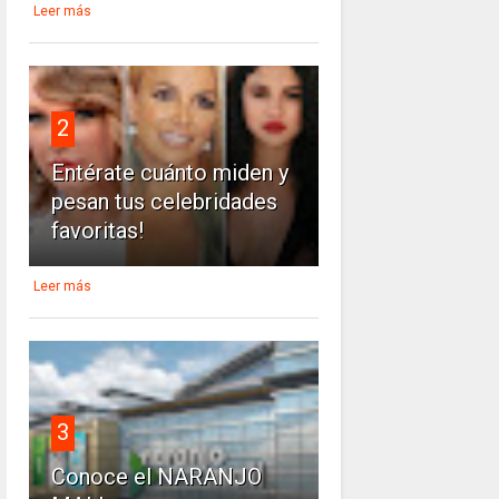
Leer más
2
Entérate cuánto miden y
pesan tus celebridades
favoritas!
Leer más
3
Conoce el NARANJO