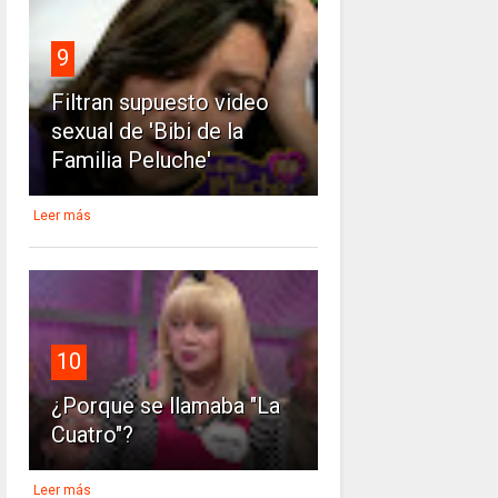
9
Filtran supuesto video
sexual de 'Bibi de la
Familia Peluche'
Leer más
10
¿Porque se llamaba "La
Cuatro"?
Leer más