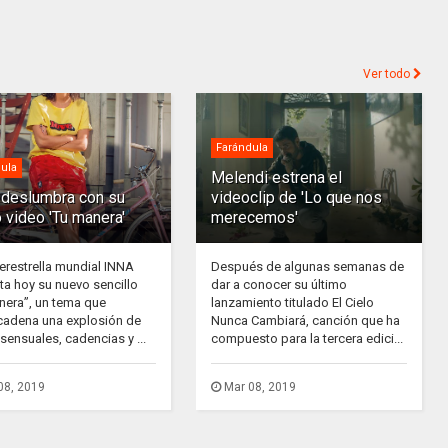
Ver todo
Farándula
ula
Melendi estrena el
deslumbra con su
videoclip de 'Lo que nos
 video 'Tu manera'
merecemos'
erestrella mundial INNA
Después de algunas semanas de
ta hoy su nuevo sencillo
dar a conocer su último
nera”, un tema que
lanzamiento titulado El Cielo
adena una explosión de
Nunca Cambiará, canción que ha
sensuales, cadencias y ...
compuesto para la tercera edici...
08, 2019
Mar 08, 2019