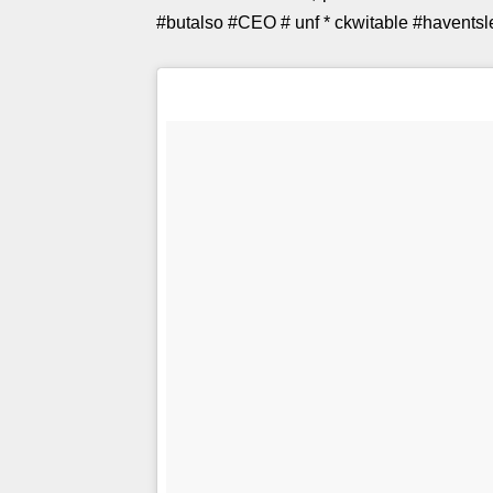
#butalso #CEO # unf * ckwitable #haventslep