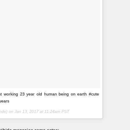
st working 23 year old human being on earth #cute
years
ande) on
Jan 13, 2017 at 11:24am PST