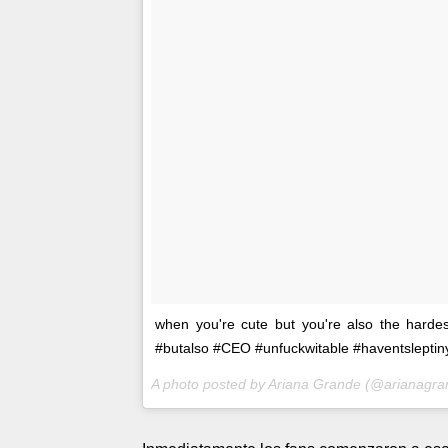
when you're cute but you're also the harde
#butalso #CEO #unfuckwitable #haventsleptin
A photo posted by Ariana Grande (@arianagr