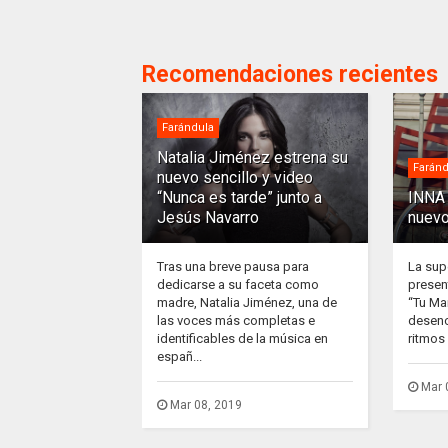
Recomendaciones recientes
Farándula
Natalia Jiménez estrena su
Faránd
nuevo sencillo y video
“Nunca es tarde” junto a
INNA 
Jesús Navarro
nuevo
Tras una breve pausa para
La sup
dedicarse a su faceta como
presen
madre, Natalia Jiménez, una de
“Tu Ma
las voces más completas e
desenc
identificables de la música en
ritmos 
españ...
Mar 
Mar 08, 2019