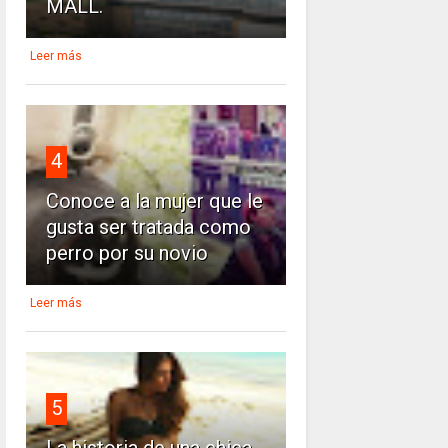
MALL.
Leer más
4
Conoce a la mujer que le
gusta ser tratada como
perro por su novio
Leer más
5