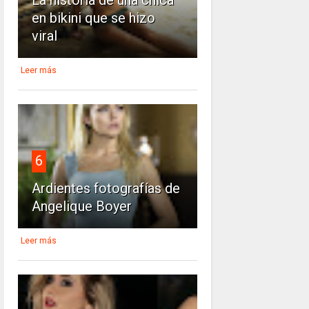
La historia de una chica
en bikini que se hizo
viral
Leer más
6
Ardientes fotografías de
Angelique Boyer
Leer más