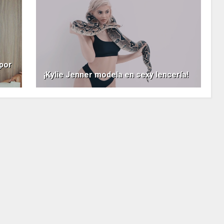
 por
¡Kylie Jenner modela en sexy lencería!