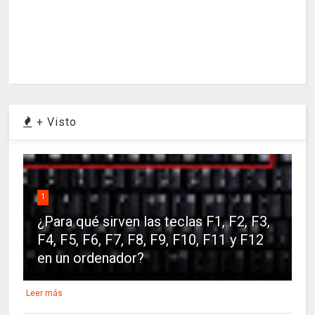
+ Visto
1
¿Para qué sirven las teclas F1, F2, F3,
F4, F5, F6, F7, F8, F9, F10, F11 y F12
en un ordenador?
Leer más