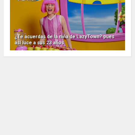
¿Te acuerdas de la niña de LazyTown? pues
así luce a sus 23 años