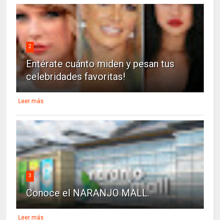
2
Entérate cuánto miden y pesan tus
celebridades favoritas!
Leer más
3
Conoce el NARANJO MALL.
Leer más