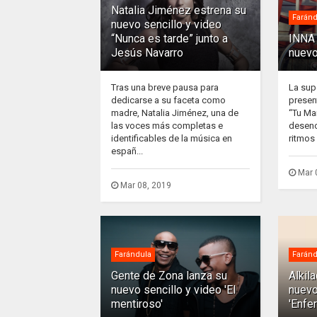
Natalia Jiménez estrena su
Faránd
nuevo sencillo y video
“Nunca es tarde” junto a
INNA 
Jesús Navarro
nuevo
Tras una breve pausa para
La sup
dedicarse a su faceta como
presen
madre, Natalia Jiménez, una de
“Tu Ma
las voces más completas e
desenc
identificables de la música en
ritmos 
españ...
Mar 
Mar 08, 2019
Farándula
Faránd
Gente de Zona lanza su
Alkil
nuevo sencillo y video 'El
nuevo
mentiroso'
'Enfe