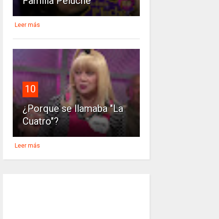
Familia Peluche'
Leer más
10
¿Porque se llamaba "La
Cuatro"?
Leer más