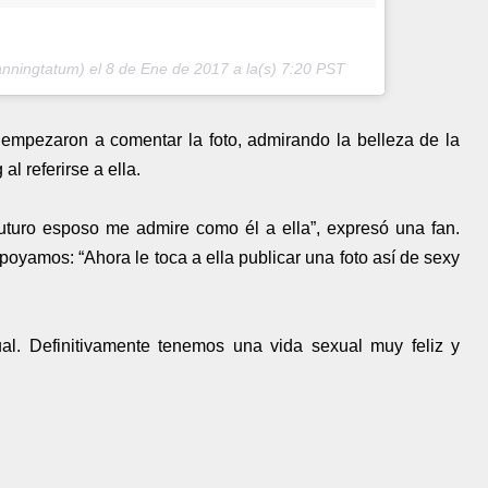
anningtatum) el
8 de Ene de 2017 a la(s) 7:20 PST
 empezaron a comentar la foto, admirando la belleza de la
l referirse a ella.
uturo esposo me admire como él a ella”, expresó una fan.
poyamos: “Ahora le toca a ella publicar una foto así de sexy
l. Definitivamente tenemos una vida sexual muy feliz y