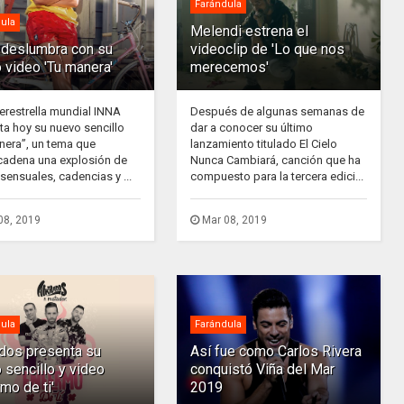
Farándula
ula
Melendi estrena el
deslumbra con su
videoclip de 'Lo que nos
 video 'Tu manera'
merecemos'
erestrella mundial INNA
Después de algunas semanas de
ta hoy su nuevo sencillo
dar a conocer su último
nera”, un tema que
lanzamiento titulado El Cielo
adena una explosión de
Nunca Cambiará, canción que ha
sensuales, cadencias y ...
compuesto para la tercera edici...
08, 2019
Mar 08, 2019
ula
Farándula
ados presenta su
Así fue como Carlos Rivera
 sencillo y video
conquistó Viña del Mar
rmo de ti'
2019