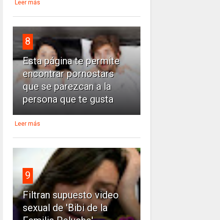
Leer más
8
Esta página te permite
encontrar pornostars
que se parezcan a la
persona que te gusta
Leer más
9
Filtran supuesto video
sexual de 'Bibi de la