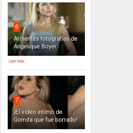
6
Ardientes fotografías de
Angelique Boyer
Leer más
7
¡El vídeo intimo de
Gomita que fue borrado!