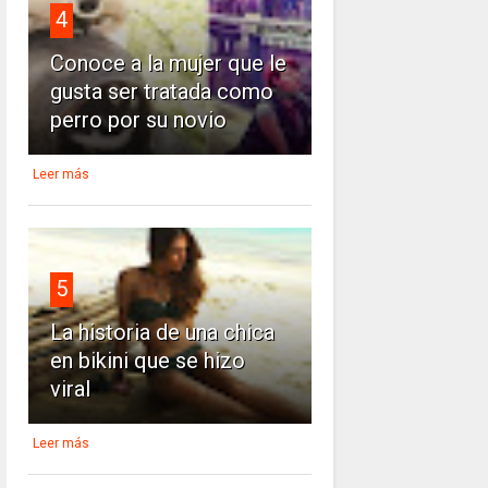
4
Conoce a la mujer que le
gusta ser tratada como
perro por su novio
Leer más
5
La historia de una chica
en bikini que se hizo
viral
Leer más