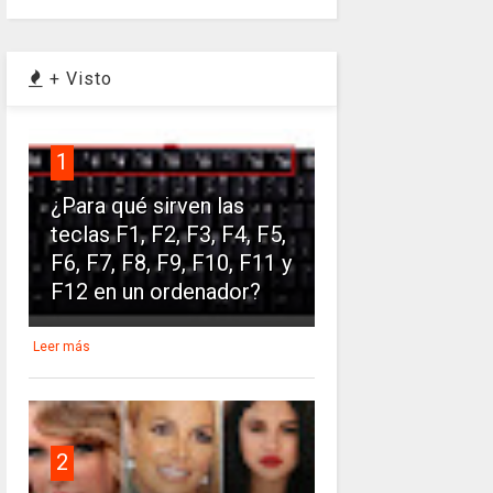
+ Visto
1
¿Para qué sirven las
teclas F1, F2, F3, F4, F5,
F6, F7, F8, F9, F10, F11 y
F12 en un ordenador?
Leer más
2