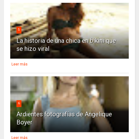
5
La historia de una chica en bikini que
se hizo viral
Leer más
6
Ardientes fotografías de Angelique
Boyer
Leer más