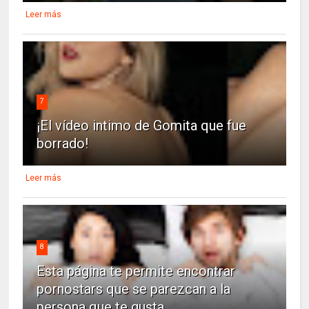
Leer más
7
¡El vídeo intimo de Gomita que fue
borrado!
Leer más
8
Esta página te permite encontrar
pornostars que se parezcan a la
persona que te gusta