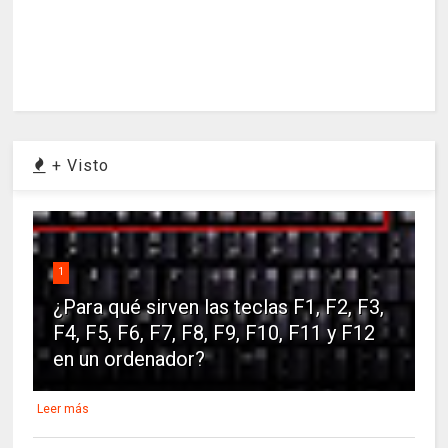
+ Visto
1
¿Para qué sirven las teclas F1, F2, F3,
F4, F5, F6, F7, F8, F9, F10, F11 y F12
en un ordenador?
Leer más