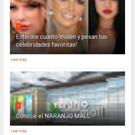
2
Entérate cuánto miden y pesan tus
celebridades favoritas!
Leer más
3
Conoce el NARANJO MALL.
Leer más