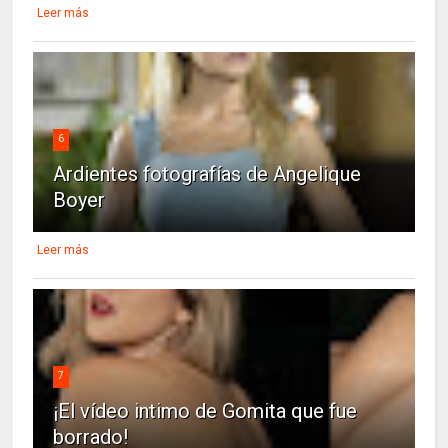
Leer más
6
Ardientes fotografías de Angelique
Boyer
Leer más
7
¡El vídeo intimo de Gomita que fue
borrado!