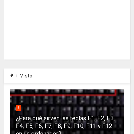
+ Visto
1
¿Para qué sirven las teclas F1, F2, F3,
F4, F5, F6, F7, F8, F9, F10, F11 y F12
en un ordenador?