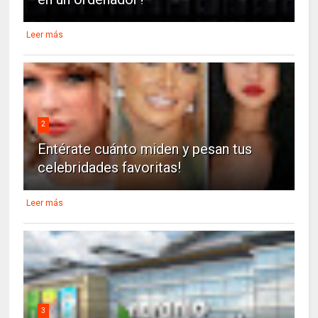
Leer más
2
Entérate cuánto miden y pesan tus
celebridades favoritas!
Leer más
3