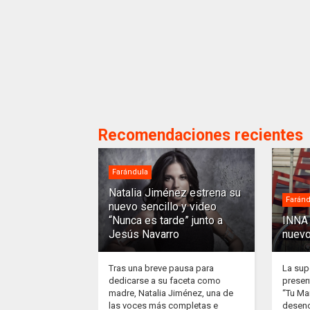
Recomendaciones recientes
Farándula
Natalia Jiménez estrena su
Faránd
nuevo sencillo y video
“Nunca es tarde” junto a
INNA 
Jesús Navarro
nuevo
Tras una breve pausa para
La sup
dedicarse a su faceta como
presen
madre, Natalia Jiménez, una de
“Tu Ma
las voces más completas e
desenc