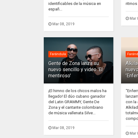
identificables de la música en
ritmos 
españ...
Mar 
Mar 08, 2019
Farándula
Faránd
Gente de Zona lanza su
Alkil
nuevo sencillo y video 'El
nuevo
mentiroso'
'Enfe
¡El himno de los chicos malos ha
“Enfer
llegado! El dúo cubano ganador
lanzam
del Latin GRAMMY, Gente De
con la
Zona y el cantante colombiano
Alkila
de música vallenata Silve...
totalm
compos
Mar 08, 2019
Mar 