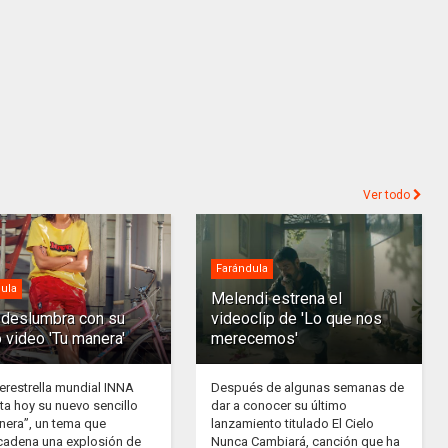
Ver todo
Farándula
ula
Melendi estrena el
deslumbra con su
videoclip de 'Lo que nos
 video 'Tu manera'
merecemos'
erestrella mundial INNA
Después de algunas semanas de
ta hoy su nuevo sencillo
dar a conocer su último
nera”, un tema que
lanzamiento titulado El Cielo
adena una explosión de
Nunca Cambiará, canción que ha