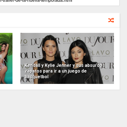
Kendall y Kylie Jenner y sus absurdos
'
zapatos para ir a un juego de
a
basquetbol