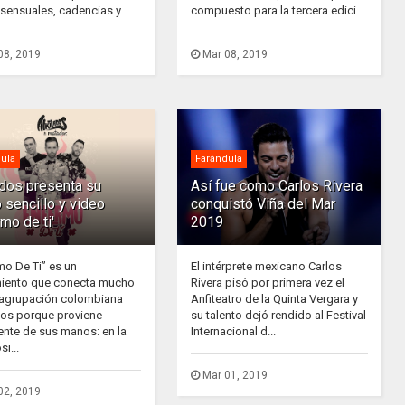
sensuales, cadencias y ...
compuesto para la tercera edici...
08, 2019
Mar 08, 2019
ula
Farándula
ados presenta su
Así fue como Carlos Rivera
 sencillo y video
conquistó Viña del Mar
rmo de ti'
2019
mo De Ti” es un
El intérprete mexicano Carlos
iento que conecta mucho
Rivera pisó por primera vez el
 agrupación colombiana
Anfiteatro de la Quinta Vergara y
dos porque proviene
su talento dejó rendido al Festival
ente de sus manos: en la
Internacional d...
i...
Mar 01, 2019
02, 2019