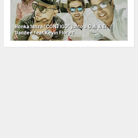
Bonka lanza "CONTIGO" junto a Cali & El
Dandee feat Kevin Florez