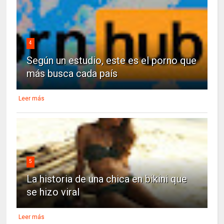
4
Según un estudio, este es el porno que
más busca cada país
Leer más
5
La historia de una chica en bikini que
se hizo viral
Leer más