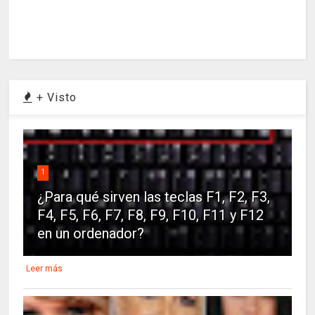
+ Visto
1
¿Para qué sirven las teclas F1, F2, F3,
F4, F5, F6, F7, F8, F9, F10, F11 y F12
en un ordenador?
Leer más