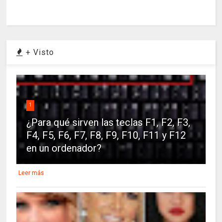
+ Visto
1
¿Para qué sirven las teclas F1, F2, F3,
F4, F5, F6, F7, F8, F9, F10, F11 y F12
en un ordenador?
Leer más