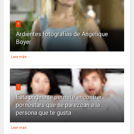
6
Ardientes fotografías de Angelique
Boyer
Leer más
7
Esta página te permite encontrar
pornostars que se parezcan a la
persona que te gusta
Leer más