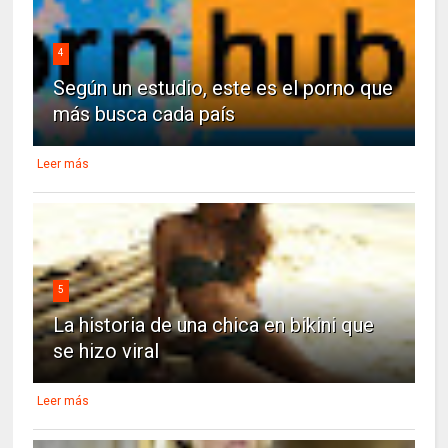
4
Según un estudio, este es el porno que
más busca cada país
Leer más
5
La historia de una chica en bikini que
se hizo viral
Leer más