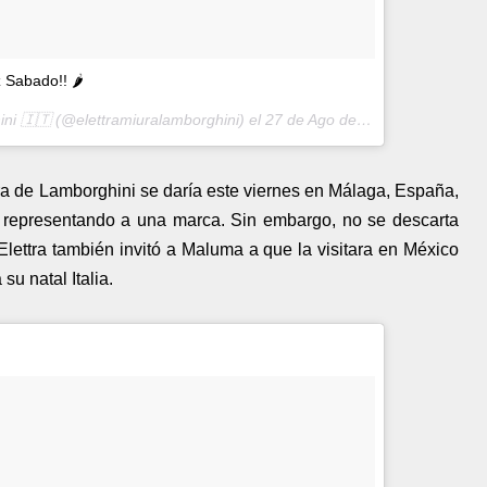
z Sabado!! 🌶
ini 🇮🇹 (@elettramiuralamborghini) el
27 de Ago de 2016 a la(s) 11:00 PDT
a de Lamborghini se daría este viernes en Málaga, España,
la representando a una marca. Sin embargo, no se descarta
lettra también invitó a Maluma a que la visitara en México
su natal Italia.