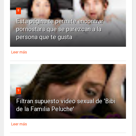
8
Esta página te permite encontrar
pornostars que se parezcan a la
persona que te gusta
Leer más
9
Filtran supuesto video sexual de 'Bibi
de la Familia Peluche'
Leer más