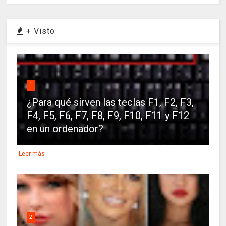
+ Visto
1
¿Para qué sirven las teclas F1, F2, F3,
F4, F5, F6, F7, F8, F9, F10, F11 y F12
en un ordenador?
Leer más
2