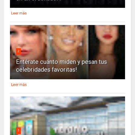
Leer más
2
Entérate cuánto miden y pesan tus
celebridades favoritas!
Leer más
3