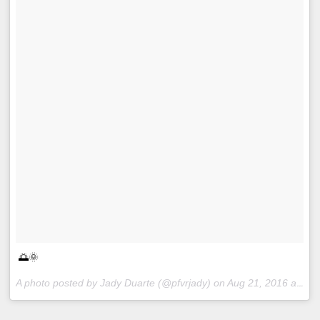
🌅🌞
A photo posted by Jady Duarte (@pfvrjady) on
Aug 21, 2016 at 8:28pm PDT