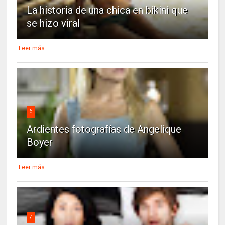
La historia de una chica en bikini que
se hizo viral
Leer más
6
Ardientes fotografías de Angelique
Boyer
Leer más
7