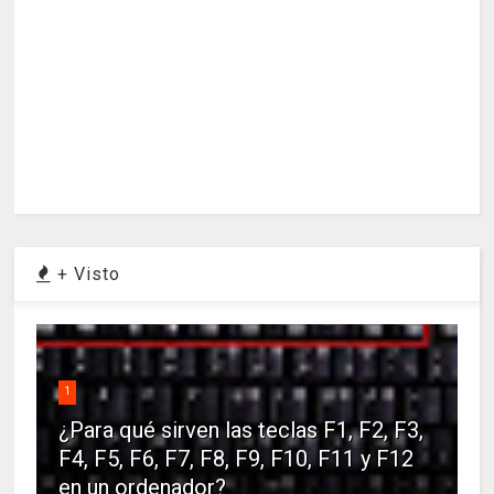
+ Visto
1
¿Para qué sirven las teclas F1, F2, F3,
F4, F5, F6, F7, F8, F9, F10, F11 y F12
en un ordenador?