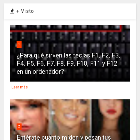
+ Visto
1
¿Para qué sirven las teclas F1, F2, F3,
F4, F5, F6, F7, F8, F9, F10, F11 y F12
en un ordenador?
Leer más
2
Entérate cuánto miden y pesan tus